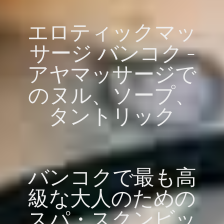
エロティックマッ
サージ バンコク -
アヤマッサージで
のヌル、ソープ、
タントリック
バンコクで最も高
級な大人のための
スパ・スクンビッ