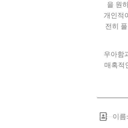
을 원
개인적이
전히 풀
우아함과
매혹적인
이름: