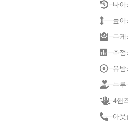
나이:
높이:
무게:
측정: 
유방: 
누루
4핸즈
아웃