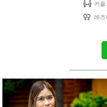
커플
레즈