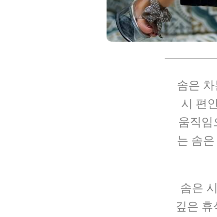
솜은 차
시 편
움직임
는 솜은
솜은 시
깊은 휴