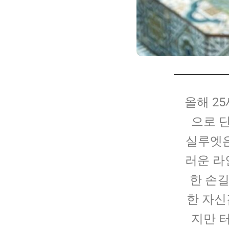
올해 2
으로 
실루엣은
러운 라
한 손길
한 자신
지만 