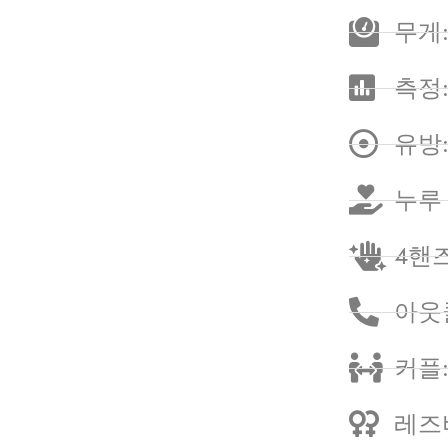
무게:
측정: 
유방
누루
4핸즈
아웃
커플
레즈