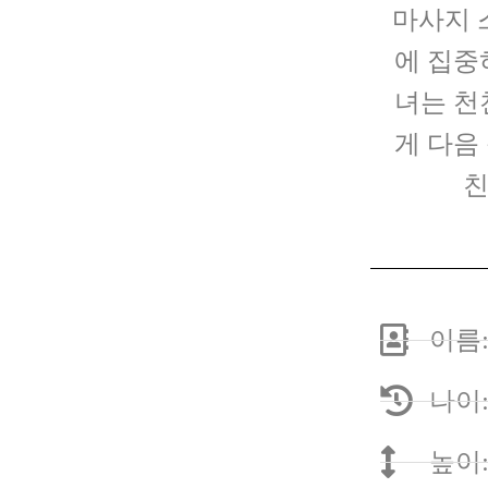
마사지 
에 집중
녀는 천
게 다음
친
이름:
나이:
높이: