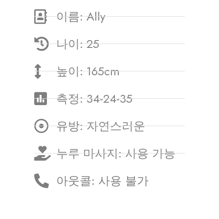
이름: Ally
나이: 25
높이: 165cm
측정: 34-24-35
유방: 자연스러운
누루 마사지: 사용 가능
아웃콜: 사용 불가