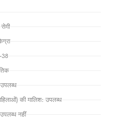
 सेमी
ग्रा
8-38
ृतिक
 उपलब्ध
 महिलाओं) की मालिश: उपलब्ध
पलब्ध नहीं