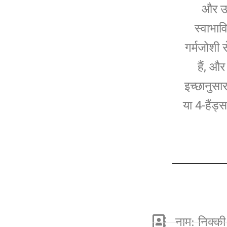
और उत
स्वाभाव
गर्मजोशी 
हैं, औ
इच्छानुसा
या 4-हैंड्
नाम: निक्की