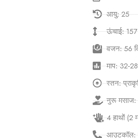
आयु: 25
ऊंचाई: 157
वजन: 56 कि
माप: 32-2
स्तन: प्राक
नुरू मसाज:
4 हाथों (2
आउटकॉल: उ