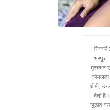
निक्की 
भरपूर।
मुस्कान उ
कोमलता औ
धीमी, छेड
देती है
जुड़ाव बन