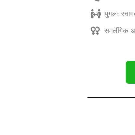
युगल: स्वाग
समलैंगिक अन