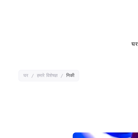
घर
घर
/
हमारे विशेषज्ञ
/
निकी