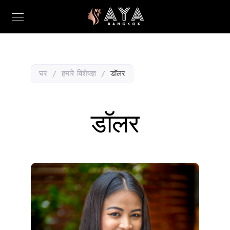
घर
/
हमारे विशेषज्ञ
/
डॉलर
डॉलर