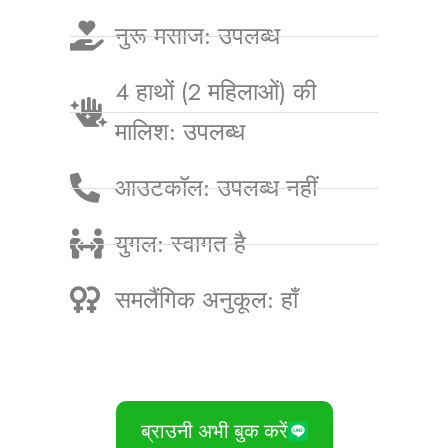
नुरू मसाज: उपलब्ध
4 हाथों (2 महिलाओं) की
मालिश: उपलब्ध
आउटकॉल: उपलब्ध नहीं
युगल: स्वागत है
समलैंगिक अनुकूल: हाँ
ब्राउनी अभी बुक करें