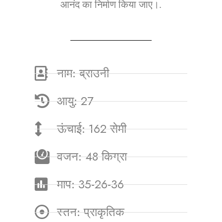
आनंद का निर्माण किया जाए।.
नाम: ब्राउनी
आयु: 27
ऊंचाई: 162 सेमी
वजन: 48 किग्रा
माप: 35-26-36
स्तन: प्राकृतिक