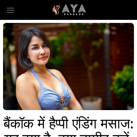
बैंकॉक में हैप्पी एंडिंग मसाज: